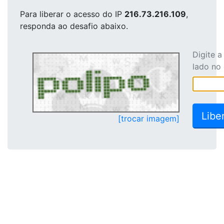
Para liberar o acesso
do IP
216.73.216.109
,
responda ao desafio abaixo.
Digite 
lado no
[trocar imagem]